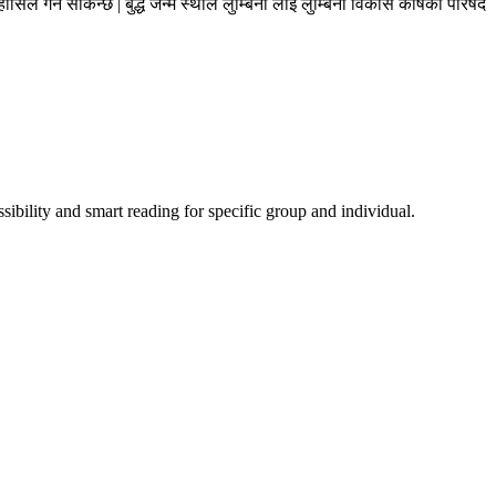
्धि हासिल गर्न सकिन्छ | बुद्ध जन्म स्थाल लुम्बिनी लाई लुम्बिनी विकास कोषको परिषद
sibility and smart reading for specific group and individual.