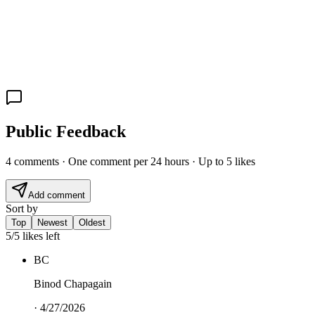
Public Feedback
4
comment
s
· One comment per 24 hours · Up to
5
likes
Add comment
Sort by
Top
Newest
Oldest
5
/
5
likes left
BC
Binod Chapagain
·
4/27/2026