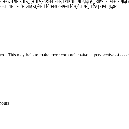
थै पर्यटन क्षेत्रमा लुम्बिनी प्रदेशका जनता आम्दानीमा बृद्धि हुनु साथै आर्थिक समृद
ा वान व्यक्तिलाई लुम्बिनी विकास कोषमा नियुक्ति गर्नु पर्दछ | नमोः बुद्धाय
t too. This may help to make more comprehensive in perspective of acces
hours